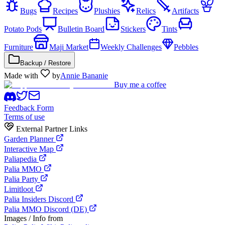
Bugs
Recipes
Plushies
Relics
Artifacts
Potato Pods
Bulletin Board
Stickers
Tints
Furniture
Maji Market
Weekly Challenges
Pebbles
Backup / Restore
Made with
by
Annie Bananie
Buy me a coffee
Feedback Form
Terms of use
External Partner Links
Garden Planner
Interactive Map
Paliapedia
Palia MMO
Palia Party
Limitloot
Palia Insiders Discord
Palia MMO Discord (DE)
Images / Info from