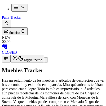
Palia Tracker
Muebles
NEW
00
:
00
CLOSED
Toggle theme
Muebles Tracker
Haz un seguimiento de los muebles y artículos de decoración que ya
has encontrado y exhibido en tu parcela. Mira qué artículos te faltan
para completar el logro Todo lo mío es improvisado, qué artículos
aún puedes recolectar de los montones de basura de los Chapaa o
conseguir de la Máquina Maravillosa de Zeki con Monedas de la
Suerte. Ve qué muebles puedes comprar en el Mercado Negro del
Subterráneo o ganar en la Rueda de la Fortuna con las recompensas