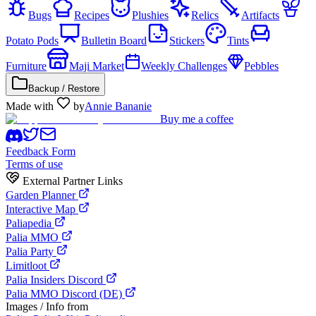
Bugs
Recipes
Plushies
Relics
Artifacts
Potato Pods
Bulletin Board
Stickers
Tints
Furniture
Maji Market
Weekly Challenges
Pebbles
Backup / Restore
Made with
by
Annie Bananie
Buy me a coffee
Feedback Form
Terms of use
External Partner Links
Garden Planner
Interactive Map
Paliapedia
Palia MMO
Palia Party
Limitloot
Palia Insiders Discord
Palia MMO Discord (DE)
Images / Info from