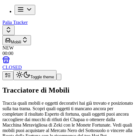
Palia Tracker
Mobili
NEW
00
:
00
CLOSED
Toggle theme
Tracciatore di Mobili
Traccia quali mobili e oggetti decorativi hai già trovato e posizionato
sulla tua trama. Scopri quali oggetti ti mancano ancora per
completare il risultato Esperto di fortuna, quali oggetti puoi ancora
raccogliere dai mucchi di rifiuti dei Chapaa o ottenere dalla
Macchina Meravigliosa di Zeki con le Monete Fortunate. Vedi quali
mobili puoi acquistare al Mercato Nero del Sottosuolo o vincere alla
Ruota della Fortuna con le ricompense del tuo Hot Pot.