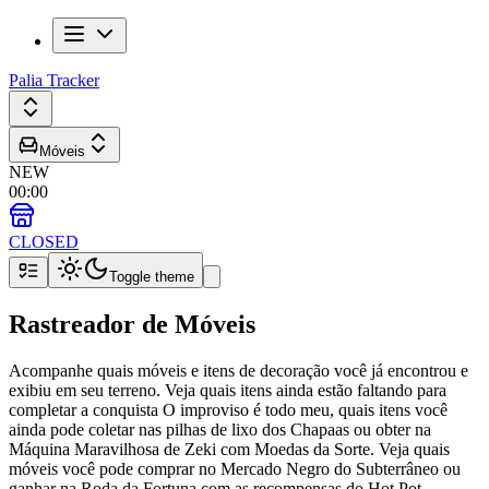
Palia Tracker
Móveis
NEW
00
:
00
CLOSED
Toggle theme
Rastreador de Móveis
Acompanhe quais móveis e itens de decoração você já encontrou e
exibiu em seu terreno. Veja quais itens ainda estão faltando para
completar a conquista O improviso é todo meu, quais itens você
ainda pode coletar nas pilhas de lixo dos Chapaas ou obter na
Máquina Maravilhosa de Zeki com Moedas da Sorte. Veja quais
móveis você pode comprar no Mercado Negro do Subterrâneo ou
ganhar na Roda da Fortuna com as recompensas do Hot Pot.