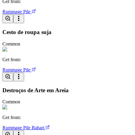
Get from
:
Rummage Pile
Cesto de roupa suja
Common
Get from
:
Rummage Pile
Destroços de Arte em Areia
Common
Get from
:
Rummage Pile
Bahari