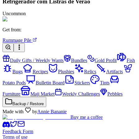
Refrigerador com Listras de Verão
Uncommon
Get from
:
Rummage Pile
Daily Gifts / Weekly Wants
Bundles
Gold Profit
Fish
Bugs
Recipes
Plushies
Relics
Artifacts
Potato Pods
Bulletin Board
Stickers
Tints
Furniture
Maji Market
Weekly Challenges
Pebbles
Backup / Restore
Made with
by
Annie Bananie
Buy me a coffee
Feedback Form
Terms of use