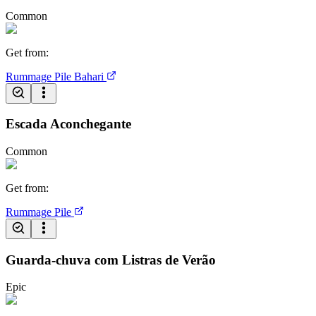
Common
Get from
:
Rummage Pile
Bahari
Escada Aconchegante
Common
Get from
:
Rummage Pile
Guarda-chuva com Listras de Verão
Epic