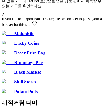
수 있는 가구나 Hot Pot 보상으로 얻은 경품 휠에서 획득할 수
있는 가구를 확인하세요.
Ad
If you like to support Palia Tracker, please consider to pause your ad
blocker for this site.
Makeshift
Lucky Coins
Decor Prize Bag
Rummage Pile
Black Market
Skill Stores
Potato Pods
뒤적거림 더미