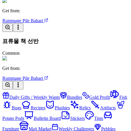
Get from
:
Rummage Pile
Bahari
표류물 책 선반
Common
Get from
:
Rummage Pile
Bahari
Daily Gifts / Weekly Wants
Bundles
Gold Profit
Fish
Bugs
Recipes
Plushies
Relics
Artifacts
Potato Pods
Bulletin Board
Stickers
Tints
Furniture
Maji Market
Weekly Challenges
Pebbles