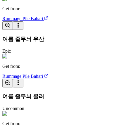
Get from
:
Rummage Pile
Bahari
여름 줄무늬 우산
Epic
Get from
:
Rummage Pile
Bahari
여름 줄무늬 쿨러
Uncommon
Get from
: