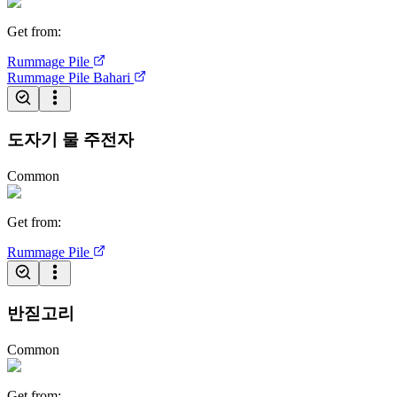
Get from
:
Rummage Pile
Rummage Pile
Bahari
도자기 물 주전자
Common
Get from
:
Rummage Pile
반짇고리
Common
Get from
: