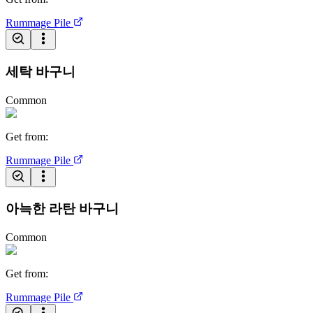
Rummage Pile
세탁 바구니
Common
Get from
:
Rummage Pile
아늑한 라탄 바구니
Common
Get from
:
Rummage Pile