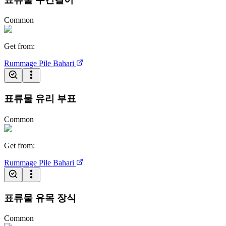
Common
Get from
:
Rummage Pile
Bahari
표류물 유리 부표
Common
Get from
:
Rummage Pile
Bahari
표류물 유목 장식
Common