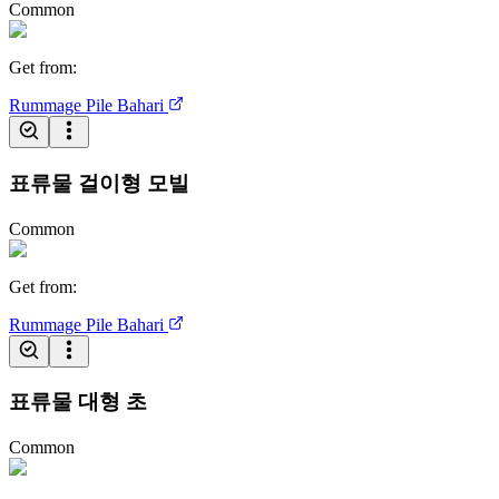
Common
Get from
:
Rummage Pile
Bahari
표류물 걸이형 모빌
Common
Get from
:
Rummage Pile
Bahari
표류물 대형 초
Common